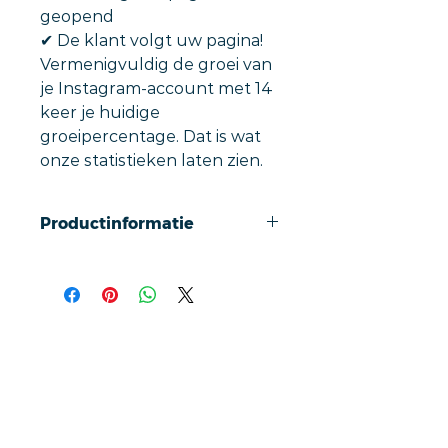
geopend
✔︎ De klant volgt uw pagina!
Vermenigvuldig de groei van
je Instagram-account met 14
keer je huidige
groeipercentage. Dat is wat
onze statistieken laten zien.
Productinformatie
Tik gewoon op uw telefoon om
de transactie te bekijken met
onze contactloze kaarten.
Gebruikers worden dan direct
doorgestuurd naar uw Instagram-
pagina op sociale media.
Onze gepersonaliseerde kaarten
Snelle links
verhogen de sociale
betrokkenheid gemiddeld 14 keer
Home