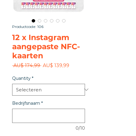
Productcode: 106
12 x Instagram
aangepaste NFC-
kaarten
Normale
Verkoopprijs
 AU$ 174,99 
AU$ 139,99
prijs
Quantity
*
Bedrijfsnaam
*
0/10