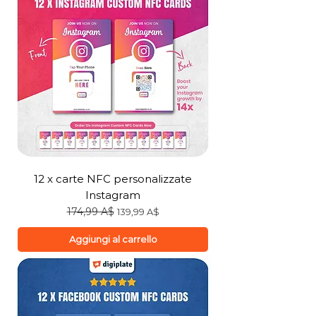
12 x carte NFC personalizzate
Instagram
Prezzo regolare
174,99 A$
Prezzo scontato
139,99 A$
Aggiungi al carrello