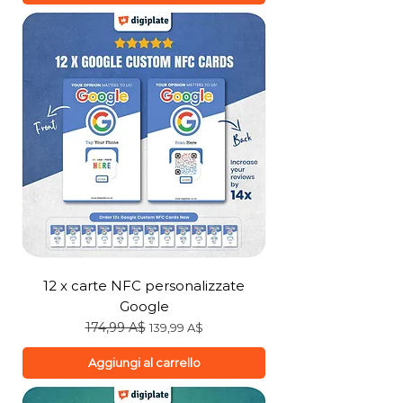
12 x carte NFC personalizzate
Google
Prezzo regolare
174,99 A$
Prezzo scontato
139,99 A$
Aggiungi al carrello