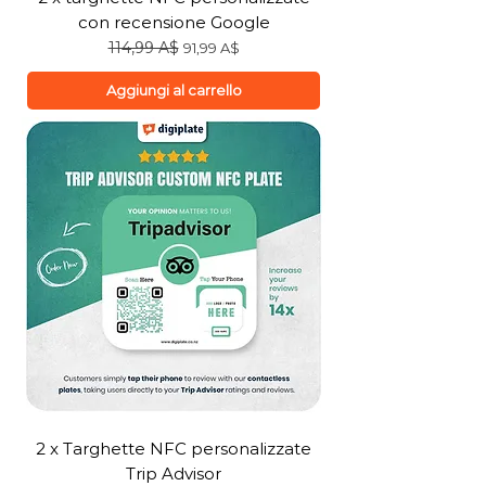
con recensione Google
Prezzo regolare
114,99 A$
Prezzo scontato
91,99 A$
Aggiungi al carrello
2 x Targhette NFC personalizzate
Trip Advisor