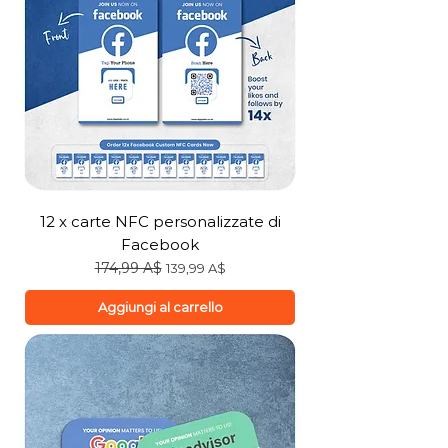
12 x carte NFC personalizzate di
Facebook
Prezzo regolare
174,99 A$
Prezzo scontato
139,99 A$
Aggiungi al carrello