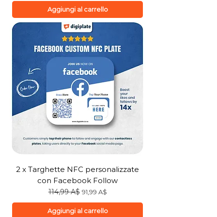
Aggiungi al carrello
2 x Targhette NFC personalizzate
con Facebook Follow
Prezzo regolare
114,99 A$
Prezzo scontato
91,99 A$
Aggiungi al carrello