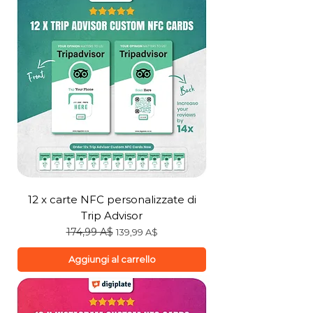
12 x carte NFC personalizzate di
Trip Advisor
Prezzo regolare
174,99 A$
Prezzo scontato
139,99 A$
Aggiungi al carrello