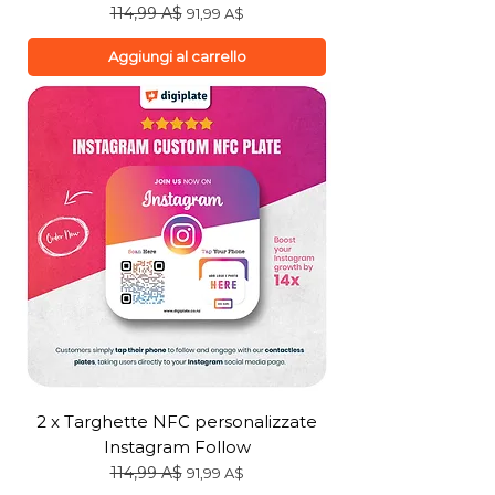
Prezzo regolare
114,99 A$
Prezzo scontato
91,99 A$
Aggiungi al carrello
2 x Targhette NFC personalizzate
Instagram Follow
Prezzo regolare
114,99 A$
Prezzo scontato
91,99 A$