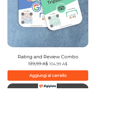
Rating and Review Combo
Prezzo regolare
139,99 A$
Prezzo scontato
104,99 A$
Aggiungi al carrello