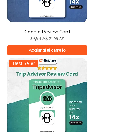
Google Review Card
Prezzo regolare
39,99 A$
Prezzo scontato
31,99 A$
Aggiungi al carrello
Best Seller