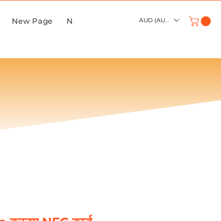
New Page
New Page
AUD (AU$)