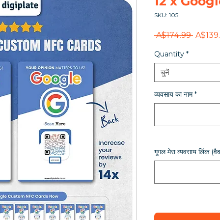
12 x Google
SKU: 105
नियमित
 A$174.99 
A$139
मूल्य
Quantity
*
चुनें
व्यवसाय का नाम
*
गूगल मेरा व्यवसाय लिंक (वै