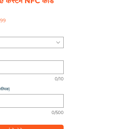
 कस्टम NFC कार्ड
बिक्री
.99
मूल्य
0/10
कल्पिक)
0/500