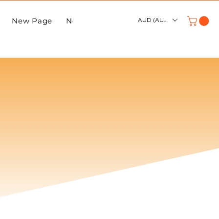
New Page
New Page
AUD (AU$)