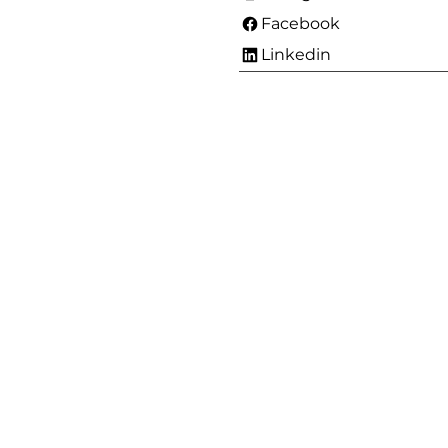
Facebook
Linkedin
त्वरित सम्पक
contact@digiplate.co.nz
+61435413783
क्राइस्टचर्च. कैंटरबरी.
8025