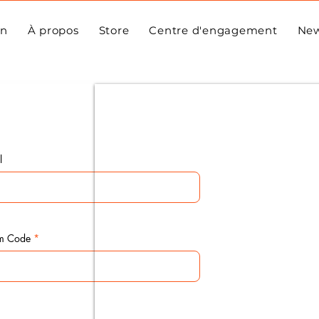
on
À propos
Store
Centre d'engagement
Ne
l
im Code