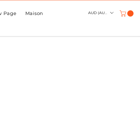
w Page
Maison
À propos
New Page
AUD (AU$)
New Pa